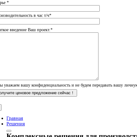
рье *
оизводительность в час т/ч*
аткое введение Ваш проект.*
ы уважаем вашу конфиденциальность и не будем передавать вашу личн
Гравная
Решения
Комплексные решения для производст