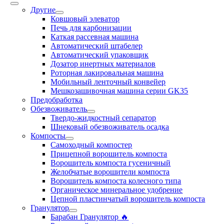
Другие
Ковшовый элеватор
Печь для карбонизации
Каткая рассевная машина
Автоматический штабелер
Автоматический упаковщик
Дозатор инертных материалов
Роторная лакировальная машина
Мобильный ленточный конвейер
Мешкозашивочная машина серии GK35
Предобработка
Обезвоживатель
Твердо-жидкостный сепаратор
Шнековый обезвоживатель осадка
Компосты
Cамоходный компостер
Прицепной ворошитель компоста
Ворошитель компоста гусеничный
Желобчатые ворошители компоста
Ворошитель компоста колесного типа
Органическое минеральное удобрение
Цепной пластинчатый ворошитель компоста
Гранулятор
Барабан Гранулятор 🔥