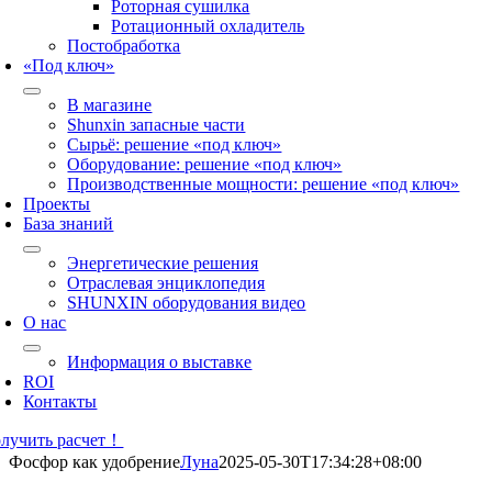
Роторная сушилка
Ротационный охладитель
Постобработка
«Под ключ»
В магазине
Shunxin запасные части
Сырьё: решение «под ключ»
Оборудование: решение «под ключ»
Производственные мощности: решение «под ключ»
Проекты
База знаний
Энергетические решения
Отраслевая энциклопедия
SHUNXIN оборудования видео
О нас
Информация о выставке
ROI
Контакты
лучить расчет！
Фосфор как удобрение
Луна
2025-05-30T17:34:28+08:00