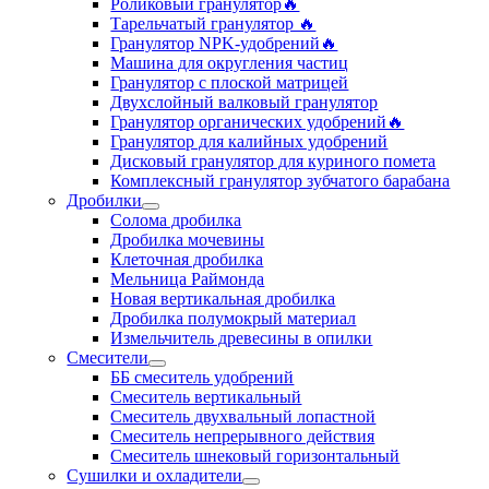
Роликовый гранулятор🔥
Тарельчатый гранулятор ‍🔥
Гранулятор NPK-удобрений🔥
Машина для округления частиц
Гранулятор с плоской матрицей
Двухслойный валковый гранулятор
Гранулятор органических удобрений🔥
Гранулятор для калийных удобрений
Дисковый гранулятор для куриного помета
Комплексный гранулятор зубчатого барабана
Дробилки
Солома дробилка
Дробилка мочевины
Клеточная дробилка
Мельница Раймонда
Новая вертикальная дробилка
Дробилка полумокрый материал
Измельчитель древесины в опилки
Смесители
ББ смеситель удобрений
Смеситель вертикальный
Смеситель двухвальный лопастной
Смеситель непрерывного действия
Смеситель шнековый горизонтальный
Сушилки и охладители