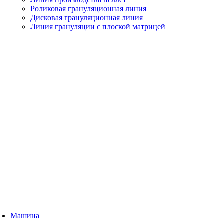
Роликовая грануляционная линия
Дисковая грануляционная линия
Линия грануляции с плоской матрицей
Машина