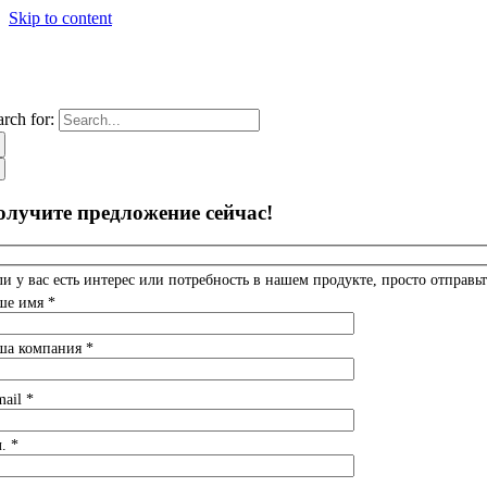
Skip to content
arch for:
олучите предложение сейчас!
ли у вас есть интерес или потребность в нашем продукте, просто отправьт
ше имя *
ша компания *
mail *
. *