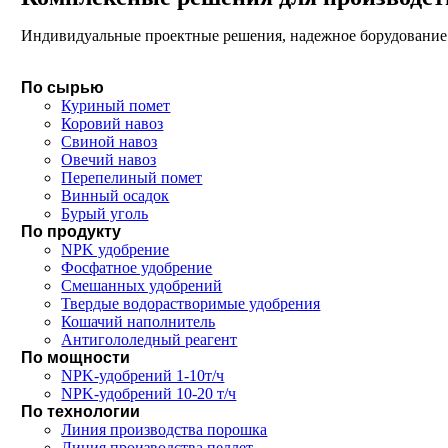
Индивидуальные проектные решения, надежное борудование 
По сырью
Куриный помет
Коровий навоз
Свиной навоз
Овечий навоз
Перепелиный помет
Винный осадок
Бурый уголь
По продукту
NPK удобрение
Фосфатное удобрение
Смешанных удобрений
Твердые водорастворимые удобрения
Кошачий наполнитель
Антигололедный реагент
По мощности
NPK-удобрений 1-10т/ч
NPK-удобрений 10-20 т/ч
По технологии
Линия производства порошка
Линия производства пеллет