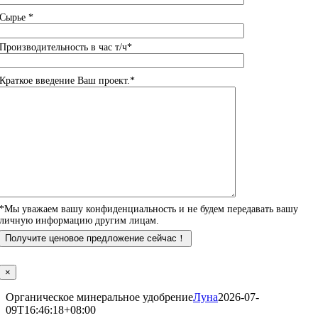
Сырье *
Производительность в час т/ч*
Краткое введение Ваш проект.*
*Мы уважаем вашу конфиденциальность и не будем передавать вашу
личную информацию другим лицам.
×
Органическое минеральное удобрение
Луна
2026-07-
09T16:46:18+08:00