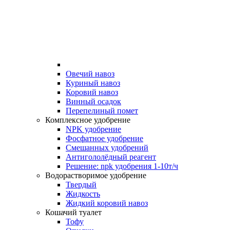
Овечий навоз
Куриный навоз
Коровий навоз
Винный осадок
Перепелиный помет
Комплексное удобрение
NPK удобрение
Фосфатное удобрение
Смешанных удобрений
Антигололёдный реагент
Решение: npk удобрения 1-10т/ч
Водорастворимое удобрение
Твердый
Жидкость
Жидкий коровий навоз
Кошачий туалет
Тофу