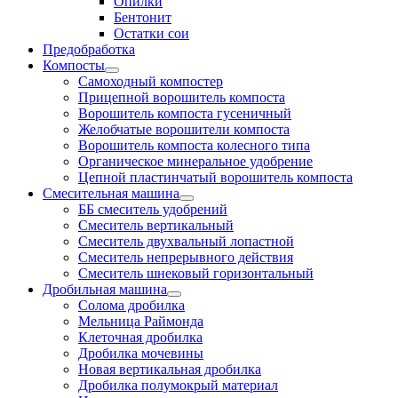
Опилки
Бентонит
Остатки сои
Предобработка
Компосты
Cамоходный компостер
Прицепной ворошитель компоста
Ворошитель компоста гусеничный
Желобчатые ворошители компоста
Ворошитель компоста колесного типа
Органическое минеральное удобрение
Цепной пластинчатый ворошитель компоста
Смесительная машина
ББ смеситель удобрений
Смеситель вертикальный
Смеситель двухвальный лопастной
Смеситель непрерывного действия
Смеситель шнековый горизонтальный
Дробильная машина
Солома дробилка
Мельница Раймонда
Клеточная дробилка
Дробилка мочевины
Новая вертикальная дробилка
Дробилка полумокрый материал