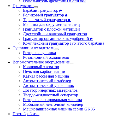
Измельчитель древесины в опилки
Грануляции
Барабан гранулятор🔥
Роликовый гранулятор🔥
Тарельчатый гранулятор🔥
Машина для округления частиц
Гранулятор с плоской матрицей
Двухслойный валковый гранулятор
Гранулятор органических удобрений🔥
Комплексный гранулятор зубчатого барабана
Сушилки и охладители
Роторная сушилка
Ротационный охладитель
Вспомогательное оборудование
Ковшовый элеватор
Печь для карбонизации
Каткая рассевная машина
Автоматический штабелер
Автоматический упаковщик
Дозатор инертных материалов
Твердо-жидкостный сепаратор
Роторная лакировальная машина
Мобильный ленточный конвейер
Мешкозашивочная машина серии GK35
Постобработка