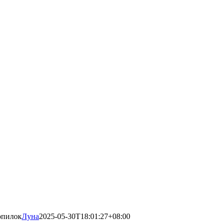
опилок
Луна
2025-05-30T18:01:27+08:00