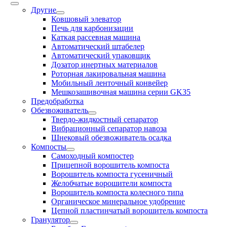
Другие
Ковшовый элеватор
Печь для карбонизации
Каткая рассевная машина
Автоматический штабелер
Автоматический упаковщик
Дозатор инертных материалов
Роторная лакировальная машина
Мобильный ленточный конвейер
Мешкозашивочная машина серии GK35
Предобработка
Обезвоживатель
Твердо-жидкостный сепаратор
Вибрационный сепаратор навоза
Шнековый обезвоживатель осадка
Компосты
Cамоходный компостер
Прицепной ворошитель компоста
Ворошитель компоста гусеничный
Желобчатые ворошители компоста
Ворошитель компоста колесного типа
Органическое минеральное удобрение
Цепной пластинчатый ворошитель компоста
Гранулятор