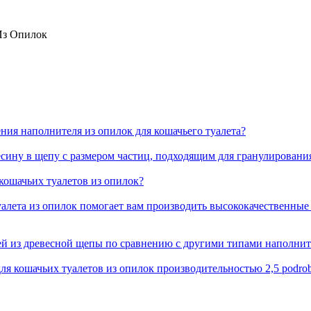
Из Опилок
ния наполнителя из опилок для кошачьего туалета
?
сину в щепу с размером частиц
,
подходящим для гранулирования
кошачьих туалетов из опилок
?
уалета из опилок помогает вам производить высококачественны
й из древесной щепы по сравнению с другими типами наполните
для кошачьих туалетов из опилок производительностью
2,5 podrob