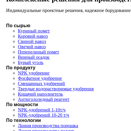
Индивидуальные проектные решения, надежное борудование 
По сырью
Куриный помет
Коровий навоз
Свиной навоз
Овечий навоз
Перепелиный помет
Винный осадок
Бурый уголь
По продукту
NPK удобрение
Фосфатное удобрение
Смешанных удобрений
Твердые водорастворимые удобрения
Кошачий наполнитель
Антигололедный реагент
По мощности
NPK-удобрений 1-10т/ч
NPK-удобрений 10-20 т/ч
По технологии
Линия производства порошка
Линия производства пеллет