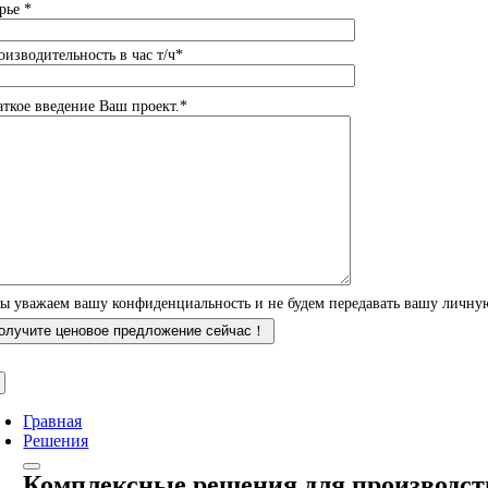
рье *
оизводительность в час т/ч*
аткое введение Ваш проект.*
ы уважаем вашу конфиденциальность и не будем передавать вашу личн
Гравная
Решения
Комплексные решения для производст