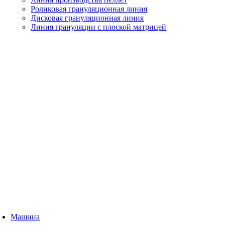
Роликовая грануляционная линия
Дисковая грануляционная линия
Линия грануляции с плоской матрицей
Машина