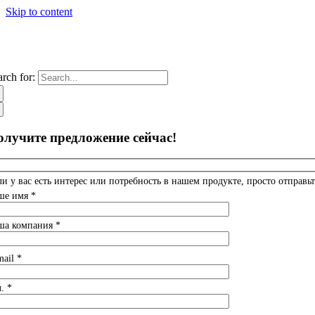
Skip to content
arch for:
олучите предложение сейчас!
ли у вас есть интерес или потребность в нашем продукте, просто отправьт
ше имя *
ша компания *
mail *
. *