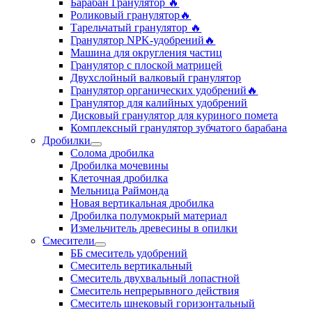
Барабан Гранулятор 🔥
Роликовый гранулятор🔥
Тарельчатый гранулятор ‍🔥
Гранулятор NPK-удобрений🔥
Машина для округления частиц
Гранулятор с плоской матрицей
Двухслойный валковый гранулятор
Гранулятор органических удобрений🔥
Гранулятор для калийных удобрений
Дисковый гранулятор для куриного помета
Комплексный гранулятор зубчатого барабана
Дробилки
Солома дробилка
Дробилка мочевины
Клеточная дробилка
Мельница Раймонда
Новая вертикальная дробилка
Дробилка полумокрый материал
Измельчитель древесины в опилки
Смесители
ББ смеситель удобрений
Смеситель вертикальный
Смеситель двухвальный лопастной
Смеситель непрерывного действия
Смеситель шнековый горизонтальный