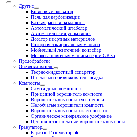
Другие
Ковшовый элеватор
Печь для карбонизации
Каткая рассевная машина
Автоматический штабелер
Автоматический упаковщик
Дозатор инертных материалов
Роторная лакировальная машина
Мобильный ленточный конвейер
Мешкозашивочная машина серии GK35
Предобработка
Обезвоживатель
Твердо-жидкостный сепаратор
Шнековый обезвоживатель осадка
Компосты
Cамоходный компостер
Прицепной ворошитель компоста
Ворошитель компоста гусеничный
Желобчатые ворошители компоста
Ворошитель компоста колесного типа
Органическое минеральное удобрение
Цепной пластинчатый ворошитель компоста
Гранулятор
Барабан Гранулятор 🔥