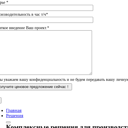
рье *
оизводительность в час т/ч*
аткое введение Ваш проект.*
ы уважаем вашу конфиденциальность и не будем передавать вашу личн
Гравная
Решения
Комплексные решения для производст