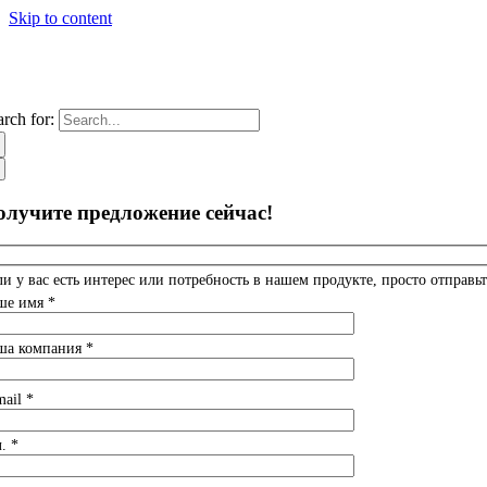
Skip to content
arch for:
олучите предложение сейчас!
ли у вас есть интерес или потребность в нашем продукте, просто отправьт
ше имя *
ша компания *
mail *
. *