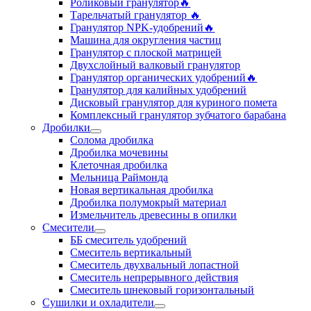
Роликовый гранулятор🔥
Тарельчатый гранулятор ‍🔥
Гранулятор NPK-удобрений🔥
Машина для округления частиц
Гранулятор с плоской матрицей
Двухслойный валковый гранулятор
Гранулятор органических удобрений🔥
Гранулятор для калийных удобрений
Дисковый гранулятор для куриного помета
Комплексный гранулятор зубчатого барабана
Дробилки
Солома дробилка
Дробилка мочевины
Клеточная дробилка
Мельница Раймонда
Новая вертикальная дробилка
Дробилка полумокрый материал
Измельчитель древесины в опилки
Смесители
ББ смеситель удобрений
Смеситель вертикальный
Смеситель двухвальный лопастной
Смеситель непрерывного действия
Смеситель шнековый горизонтальный
Сушилки и охладители