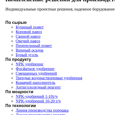
Индивидуальные проектные решения, надежное борудование 
По сырью
Куриный помет
Коровий навоз
Свиной навоз
Овечий навоз
Перепелиный помет
Винный осадок
Бурый уголь
По продукту
NPK удобрение
Фосфатное удобрение
Смешанных удобрений
Твердые водорастворимые удобрения
Кошачий наполнитель
Антигололедный реагент
По мощности
NPK-удобрений 1-10т/ч
NPK-удобрений 10-20 т/ч
По технологии
Линия производства порошка
Линия производства пеллет