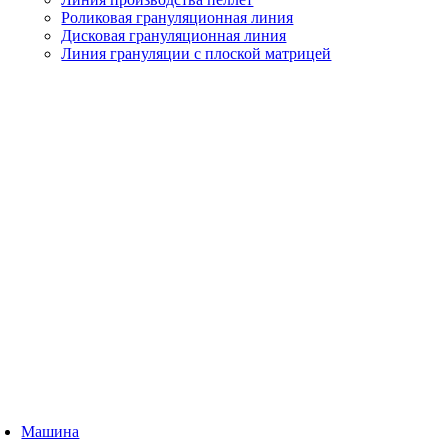
Роликовая грануляционная линия
Дисковая грануляционная линия
Линия грануляции с плоской матрицей
Машина