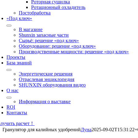
Роторная сушилка
Ротационный охладитель
Постобработка
«Под ключ»
В магазине
Shunxin запасные части
Сырьё: решение «под ключ»
Оборудование: решение «под ключ»
Производственные мощности: решение «под ключ»
Проекты
База знаний
Энергетические решения
Отраслевая энциклопедия
SHUNXIN оборудования видео
О нас
Информация о выставке
ROI
Контакты
лучить расчет！
Гранулятор для калийных удобрений
Луна
2025-09-02T15:31:22+