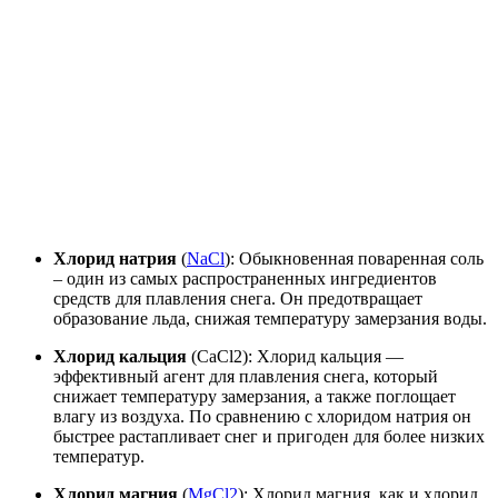
Хлорид натрия
(
NaCl
): Обыкновенная поваренная соль
– один из самых распространенных ингредиентов
средств для плавления снега. Он предотвращает
образование льда, снижая температуру замерзания воды.
Хлорид кальция
(CaCl2): Хлорид кальция —
эффективный агент для плавления снега, который
снижает температуру замерзания, а также поглощает
влагу из воздуха. По сравнению с хлоридом натрия он
быстрее растапливает снег и пригоден для более низких
температур.
Хлорид магния
(
MgCl2
): Хлорид магния, как и хлорид