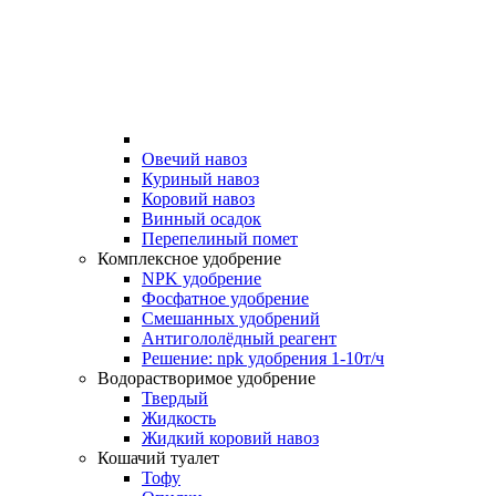
Овечий навоз
Куриный навоз
Коровий навоз
Винный осадок
Перепелиный помет
Комплексное удобрение
NPK удобрение
Фосфатное удобрение
Смешанных удобрений
Антигололёдный реагент
Решение: npk удобрения 1-10т/ч
Водорастворимое удобрение
Твердый
Жидкость
Жидкий коровий навоз
Кошачий туалет
Тофу