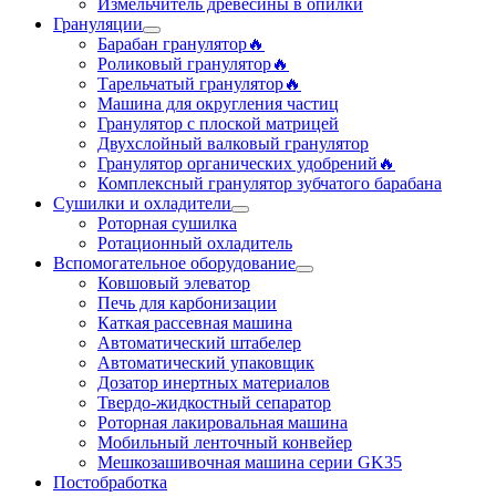
Измельчитель древесины в опилки
Грануляции
Барабан гранулятор🔥
Роликовый гранулятор🔥
Тарельчатый гранулятор🔥
Машина для округления частиц
Гранулятор с плоской матрицей
Двухслойный валковый гранулятор
Гранулятор органических удобрений🔥
Комплексный гранулятор зубчатого барабана
Сушилки и охладители
Роторная сушилка
Ротационный охладитель
Вспомогательное оборудование
Ковшовый элеватор
Печь для карбонизации
Каткая рассевная машина
Автоматический штабелер
Автоматический упаковщик
Дозатор инертных материалов
Твердо-жидкостный сепаратор
Роторная лакировальная машина
Мобильный ленточный конвейер
Мешкозашивочная машина серии GK35
Постобработка