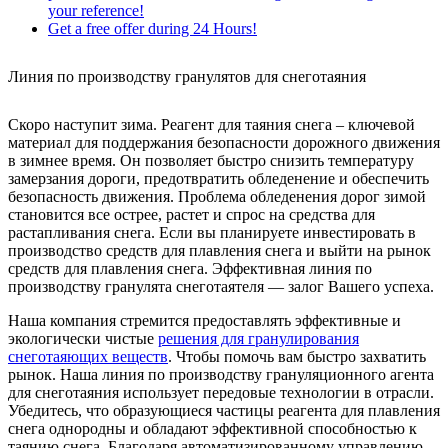
your reference!
Get a free offer during 24 Hours!
Линия по производству гранулятов для снеготаяния
Скоро наступит зима. Реагент для таяния снега – ключевой
материал для поддержания безопасности дорожного движения
в зимнее время. Он позволяет быстро снизить температуру
замерзания дороги, предотвратить обледенение и обеспечить
безопасность движения. Проблема обледенения дорог зимой
становится все острее, растет и спрос на средства для
растапливания снега. Если вы планируете инвестировать в
производство средств для плавления снега и выйти на рынок
средств для плавления снега. Эффективная линия по
производству гранулята снеготаятеля — залог Вашего успеха.
Наша компания стремится предоставлять эффективные и
экологически чистые
решения для гранулирования
снеготаяющих веществ
. Чтобы помочь вам быстро захватить
рынок. Наша линия по производству грануляционного агента
для снеготаяния использует передовые технологии в отрасли.
Убедитесь, что образующиеся частицы реагента для плавления
снега однородны и обладают эффективной способностью к
таянию снега. Благодаря автоматизированному управлению