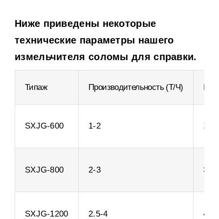
Ниже приведены некоторые
технические параметры нашего
измельчителя соломы для справки.
Типаж
Производительность (т/ч)
Мощ
SXJG-600
1-2
11+
SXJG-800
2-3
37+
SXJG-1200
2.5-4
45+