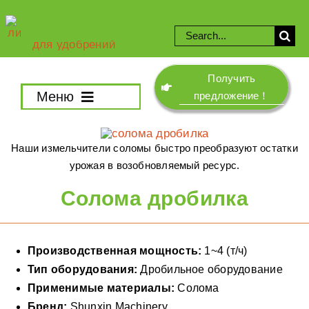
Skip
to
Search
content
for:
Получить
Меню
предложение！
Гравнвя
Наши измельчители соломы быстро преобразуют остатки
Решение
урожая в возобновляемый ресурс.
Предобработка
Солома дробилка
Компосты
Смесительная машина
Производственная мощность:
1~4 (т/ч)
Дробильная машина
Тип оборудования:
Дробильное оборудование
Грануляции
Применимые материалы:
Солома
Сушилки и охладители
Бренд:
Shunxin Machinery