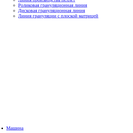
Роликовая грануляционная линия
Дисковая грануляционная линия
Линия грануляции с плоской матрицей
Машина