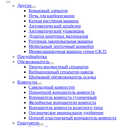
Другие
Ковшовый элеватор
Печь для карбонизации
Каткая рассевная машина
Автоматический штабелер
Автоматический упаковщик
Дозатор инертных материалов
Роторная лакировальная машина
Мобильный ленточный конвейер
Мешкозашивочная машина серии GK35
Предобработка
Обезвоживатель
Твердо-жидкостный сепаратор
Вибрационный сепаратор навоза
Шнековый обезвоживатель осадка
Компосты
Cамоходный компостер
Прицепной ворошитель компоста
Ворошитель компоста гусеничный
Желобчатые ворошители компоста
Ворошитель компоста колесного типа
Органическое минеральное удобрение
Цепной пластинчатый ворошитель компоста
Гранулятор