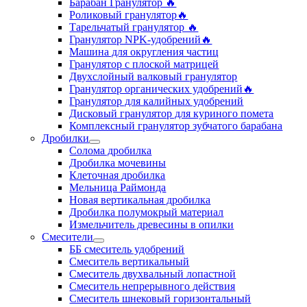
Барабан Гранулятор 🔥
Роликовый гранулятор🔥
Тарельчатый гранулятор ‍🔥
Гранулятор NPK-удобрений🔥
Машина для округления частиц
Гранулятор с плоской матрицей
Двухслойный валковый гранулятор
Гранулятор органических удобрений🔥
Гранулятор для калийных удобрений
Дисковый гранулятор для куриного помета
Комплексный гранулятор зубчатого барабана
Дробилки
Солома дробилка
Дробилка мочевины
Клеточная дробилка
Мельница Раймонда
Новая вертикальная дробилка
Дробилка полумокрый материал
Измельчитель древесины в опилки
Смесители
ББ смеситель удобрений
Смеситель вертикальный
Смеситель двухвальный лопастной
Смеситель непрерывного действия
Смеситель шнековый горизонтальный