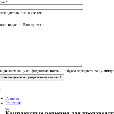
рье *
оизводительность в час т/ч*
аткое введение Ваш проект.*
ы уважаем вашу конфиденциальность и не будем передавать вашу личн
Гравная
Решения
Комплексные решения для производст