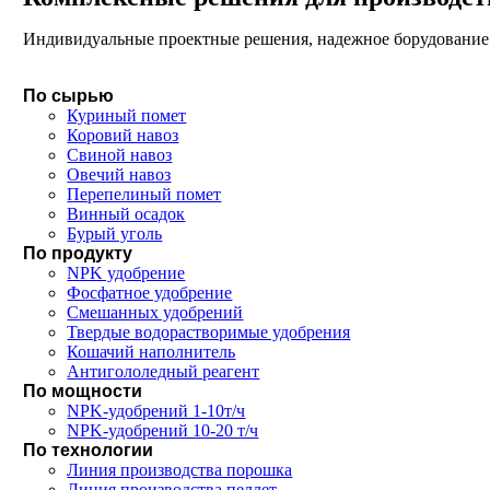
Индивидуальные проектные решения, надежное борудование 
По сырью
Куриный помет
Коровий навоз
Свиной навоз
Овечий навоз
Перепелиный помет
Винный осадок
Бурый уголь
По продукту
NPK удобрение
Фосфатное удобрение
Смешанных удобрений
Твердые водорастворимые удобрения
Кошачий наполнитель
Антигололедный реагент
По мощности
NPK-удобрений 1-10т/ч
NPK-удобрений 10-20 т/ч
По технологии
Линия производства порошка
Линия производства пеллет