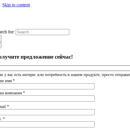
Skip to content
arch for:
олучите предложение сейчас!
ли у вас есть интерес или потребность в нашем продукте, просто отправьт
ше имя *
ша компания *
mail *
. *