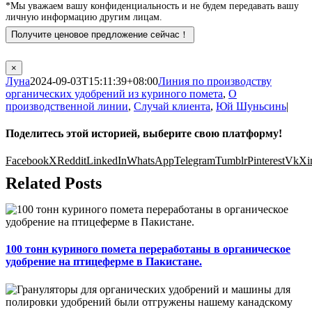
*Мы уважаем вашу конфиденциальность и не будем передавать вашу
личную информацию другим лицам.
×
Луна
2024-09-03T15:11:39+08:00
Линия по производству
органических удобрений из куриного помета
,
О
производственной линии
,
Случай клиента
,
Юй Шуньсинь
|
Поделитесь этой историей, выберите свою платформу!
Facebook
X
Reddit
LinkedIn
WhatsApp
Telegram
Tumblr
Pinterest
Vk
Xi
Related Posts
100 тонн куриного помета переработаны в органическое
удобрение на птицеферме в Пакистане.