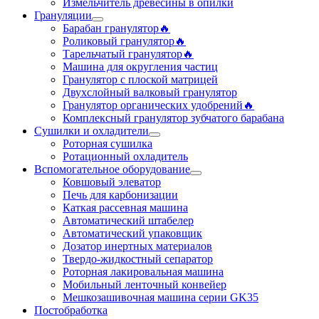
Измельчитель древесины в опилки
Грануляции
Барабан гранулятор🔥
Роликовый гранулятор🔥
Тарельчатый гранулятор🔥
Машина для округления частиц
Гранулятор с плоской матрицей
Двухслойный валковый гранулятор
Гранулятор органических удобрений🔥
Комплексный гранулятор зубчатого барабана
Сушилки и охладители
Роторная сушилка
Ротационный охладитель
Вспомогательное оборудование
Ковшовый элеватор
Печь для карбонизации
Каткая рассевная машина
Автоматический штабелер
Автоматический упаковщик
Дозатор инертных материалов
Твердо-жидкостный сепаратор
Роторная лакировальная машина
Мобильный ленточный конвейер
Мешкозашивочная машина серии GK35
Постобработка