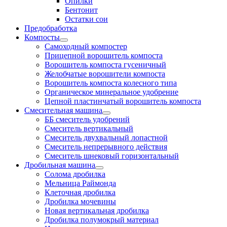
Опилки
Бентонит
Остатки сои
Предобработка
Компосты
Cамоходный компостер
Прицепной ворошитель компоста
Ворошитель компоста гусеничный
Желобчатые ворошители компоста
Ворошитель компоста колесного типа
Органическое минеральное удобрение
Цепной пластинчатый ворошитель компоста
Смесительная машина
ББ смеситель удобрений
Смеситель вертикальный
Смеситель двухвальный лопастной
Смеситель непрерывного действия
Смеситель шнековый горизонтальный
Дробильная машина
Солома дробилка
Мельница Раймонда
Клеточная дробилка
Дробилка мочевины
Новая вертикальная дробилка
Дробилка полумокрый материал