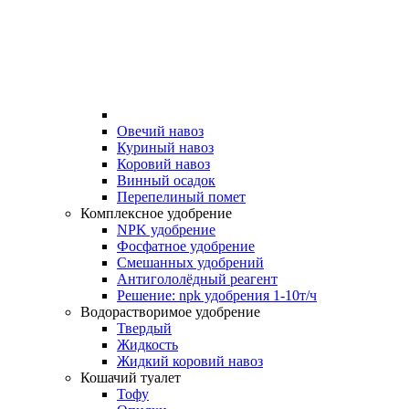
Овечий навоз
Куриный навоз
Коровий навоз
Винный осадок
Перепелиный помет
Комплексное удобрение
NPK удобрение
Фосфатное удобрение
Смешанных удобрений
Антигололёдный реагент
Решение: npk удобрения 1-10т/ч
Водорастворимое удобрение
Твердый
Жидкость
Жидкий коровий навоз
Кошачий туалет
Тофу