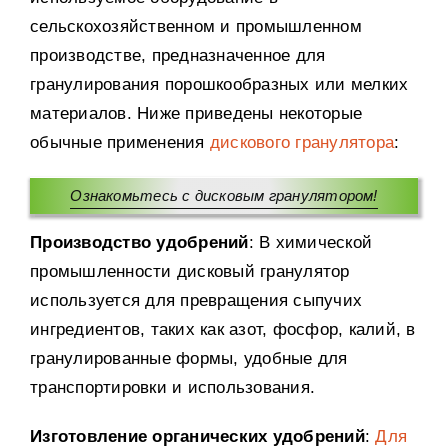
Вспомогательное оборудование
сельскохозяйственном и промышленном
производстве, предназначенное для
Постобработка
гранулирования порошкообразных или мелких
Случай
материалов. Ниже приведены некоторые
Решение «под ключ»
обычные применения
дискового гранулятора
:
Новый Пост
Ознакомьтесь с дисковым гранулятором!
О нас
Связь
Производство удобрений
: В химической
промышленности дисковый гранулятор
используется для превращения сыпучих
ингредиентов, таких как азот, фосфор, калий, в
гранулированные формы, удобные для
транспортировки и использования.
Изготовление органических удобрений
:
Для