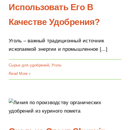
Использовать Его В
Вспомогательное оборудование
Постобработка
Качестве Удобрения?
Случай
Решение «под ключ»
Уголь – важный традиционный источник
ископаемой энергии и промышленное [...]
Новый Пост
О нас
Сырье для удобрений
,
Уголь
Связь
Read More