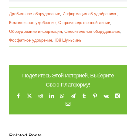
Дробильное оборудование
,
Информация об удобрениях
,
Комплексное удобрение
,
О производственной линии
,
Оборудование информация
,
Смесительное оборудование
,
Фосфатное удобрение
,
Юй Шуньсинь
Поделитесь Этой Историей, Выберите
Свою Платформу!
Facebook
X
Reddit
LinkedIn
WhatsApp
Telegram
Tumblr
Pinterest
Vk
Xing
Email
Немецкий Завод
Related Posts