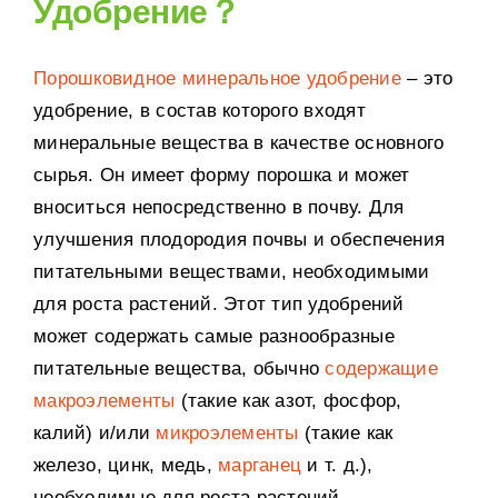
Удобрение？
Вспомогательное оборудование
Постобработка
Порошковидное минеральное удобрение
– это
Случай
удобрение, в состав которого входят
минеральные вещества в качестве основного
Решение «под ключ»
сырья. Он имеет форму порошка и может
Новый Пост
вноситься непосредственно в почву. Для
О нас
улучшения плодородия почвы и обеспечения
Связь
питательными веществами, необходимыми
для роста растений. Этот тип удобрений
может содержать самые разнообразные
питательные вещества, обычно
содержащие
макроэлементы
(такие как азот, фосфор,
калий) и/или
микроэлементы
(такие как
железо, цинк, медь,
марганец
и т. д.),
необходимые для роста растений.