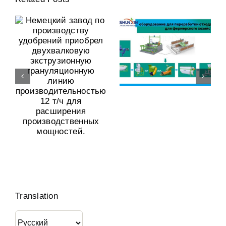
По Производству
Эстонский Клиент
Удобрений
Приобрел Нашу
Приобрел
твенных
Линию По
Двухвалковую
Производству
Экструзионную
ающих
Органических
Грануляционную
Порошковых
Линию
Удобрений.
Производительнос
12 Т/ч Для
Расширения
Translation
Производственных
Мощностей.