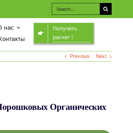
Search
for:
О нас
Получить
расчет！
Контакты
Previous
Next
Порошковых Органических