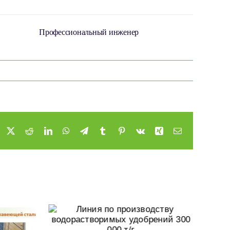
Профессиональный инженер
Facebook
X
Reddit
LinkedIn
WhatsApp
Telegram
Tumblr
Pinterest
Vk
Xing
Email
одству
мых