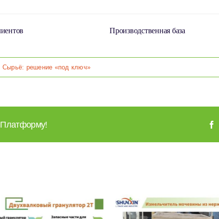
лиентов
Производственная база
,
Сырьё: решение «под ключ»
 Платформу!
Линия По Произв
Водораствори