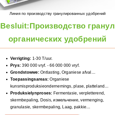
Hulptoerusting
Линия по производству гранулированных удобрений
Pos -Sny
Besluit:
Производство гранул
Saak
Turnkey oplossing
органических удобрений
Nuwe pos
Oor ons
Verrigting:
1-30 T/uur.
Konneksie
Prys:
390 000 vryf. - 66 000 000 vryf.
Grondstowwe:
Ontlasting, Organiese afval…
Toepassingsareas:
Organiese
kunsmisproduksieondernemings, plase, platteland…
Produksielynproses:
Fermentasie, verpletterend,
skermbepaling, Dosis,
измельчение
, vermenging,
granulasie, skermbepaling, Laag, pakkie…