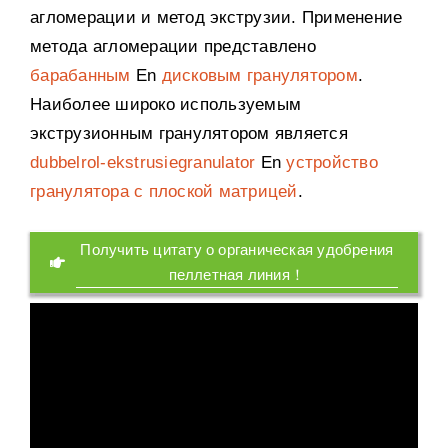
агломерации и метод экструзии
.
Применение
метода агломерации представлено
барабанным
En
дисковым гранулятором
.
Наиболее широко используемым
экструзионным гранулятором является
dubbelrol-ekstrusiegranulator
En
устройство
гранулятора с плоской матрицей
.
Получить цитату о органическая удобрения
пеллетная линия！