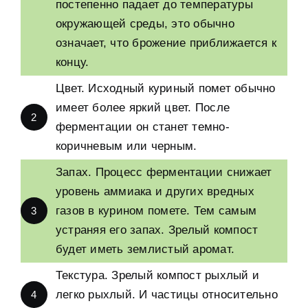
постепенно падает до температуры
окружающей среды
,
это обычно
означает
,
что брожение приближается к
концу
.
Цвет
.
Исходный куриный помет обычно
имеет более яркий цвет
.
После
2
ферментации он станет темно-
коричневым или черным
.
Запах
.
Процесс ферментации снижает
уровень аммиака и других вредных
газов в курином помете
.
Тем самым
3
устраняя его запах
.
Зрелый компост
будет иметь землистый аромат
.
Текстура
.
Зрелый компост рыхлый и
легко рыхлый
.
И частицы относительно
4