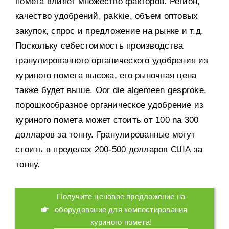
помета влияет множество факторов
.
Регион
,
качество удобрений
, pakkie,
объем оптовых
закупок
,
спрос и предложение на рынке и т.д
.
Поскольку себестоимость производства
гранулированного органического удобрения из
куриного помета высока
,
его рыночная цена
также будет выше
. Oor die algemeen gesproke,
порошкообразное органическое удобрение из
куриного помета может стоить от
100 na 300
долларов за тонну
.
Гранулированные могут
стоить в пределах
200-500
долларов США за
тонну
.
Получите ценовое предложение на
оборудование для компостирования
куриного помета
!