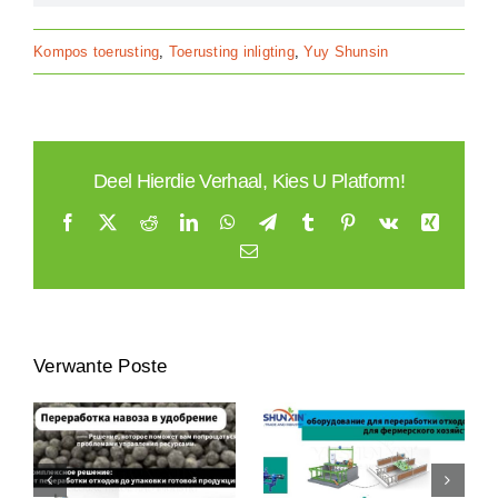
Kompos toerusting
,
Toerusting inligting
,
Yuy Shunsin
Deel Hierdie Verhaal, Kies U Platform!
Facebook
X
Reddit
LinkedIn
Whatsapp
Telegram
Tumblr
Pinterest
Vk
Xing
E
-
pos
Verwante Poste
’n Russiese Kliënt
венных
Het Toerusting Vir
1M
Die Verwerking