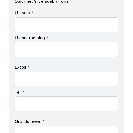
Stuur net 'n versoek vir ons!
U naam *
U onderneming *
E-pos *
Tel. *
Grondstowwe *