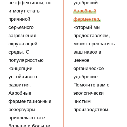
неэффективны
,
но
удобрений
.
и могут стать
Аэробный
причиной
ферментер
,
серьезного
который мы
загрязнения
предоставляем
,
окружающей
может превратить
среды
.
С
ваш навоз в
популярностью
ценное
концепции
органическое
устойчивого
удобрение
.
развития
.
Помогите вам с
Аэробные
экологически
ферментационные
чистым
резервуары
производством
.
привлекают все
больше и больше