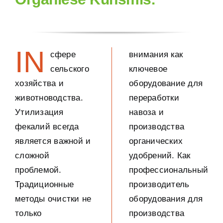
Hulptoerusting
Pos -Sny
Saak
IN
сфере
внимания как
Turnkey oplossing
сельского
ключевое
Nuwe pos
хозяйства и
оборудование для
Oor ons
животноводства
.
переработки
Утилизация
навоза и
Konneksie
фекалий всегда
производства
является важной и
органических
сложной
удобрений
.
Как
проблемой
.
профессиональный
Традиционные
производитель
методы очистки не
оборудования для
только
производства