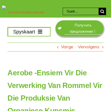
Slaan
na
Soek
inhoud
na:
Получить
Spyskaart
предложение！
Gravnvy
Vorige
Vervolgens
Besluit
Prospektiewe
Kompos
Aerobe -ensiem Vir Die
Mengmasjien
Verwerking Van Rommel Vir
Kneusmasjien
Die Produksie Van
Granulasie
Droging en koeler
Organiese Kunsmis.