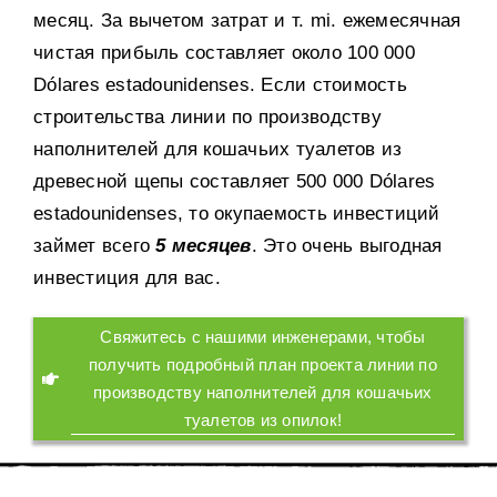
месяц
.
За вычетом затрат и т
. mi.
ежемесячная
чистая прибыль составляет около
100 000
Dólares estadounidenses.
Если стоимость
строительства линии по производству
наполнителей для кошачьих туалетов из
древесной щепы составляет
500 000 Dólares
estadounidenses,
то окупаемость инвестиций
займет всего
5
месяцев
.
Это очень выгодная
инвестиция для вас
.
Свяжитесь с нашими инженерами
,
чтобы
получить подробный план проекта линии по
производству наполнителей для кошачьих
туалетов из опилок
!