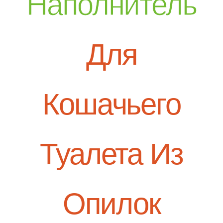
Наполнитель
Traspaso
Caso
Для
Solución llave en mano
Nuevo post
Sobre nosotros
Кошачьего
Conexión
Туалета Из
Опилок