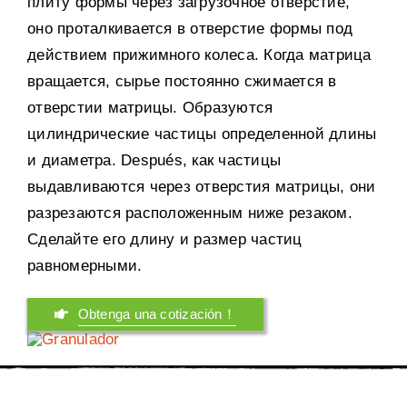
плиту формы через загрузочное отверстие
,
оно проталкивается в отверстие формы под
действием прижимного колеса
.
Когда матрица
вращается
,
сырье постоянно сжимается в
отверстии матрицы
.
Образуются
цилиндрические частицы определенной длины
и диаметра
. Después,
как частицы
выдавливаются через отверстия матрицы
,
они
разрезаются расположенным ниже резаком
.
Сделайте его длину и размер частиц
равномерными
.
Obtenga una cotización！