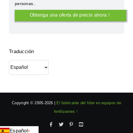
personas..
Traducción
Copyright © 2005-
2026 |
El fabricante del líder en equipos de
fertilizantes！
Facebook
incógnita
Pinterest
YouTube
Español