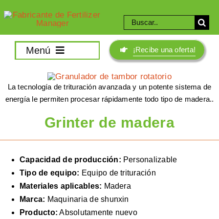
Saltar
al
Buscar:
contenido
Menú
¡Recibe una oferta!
Gravnvy
La tecnología de trituración avanzada y un potente sistema de
Decisión
energía le permiten procesar rápidamente todo tipo de madera..
Futuro
Grinter de madera
Compost
maquina mezcladora
Capacidad de producción:
Personalizable
maquina trituradora
Tipo de equipo:
Equipo de trituración
Granulación
Materiales aplicables:
Madera
Secado y enfriador
Marca:
Maquinaria de shunxin
Producto:
Absolutamente nuevo
Equipo auxiliar