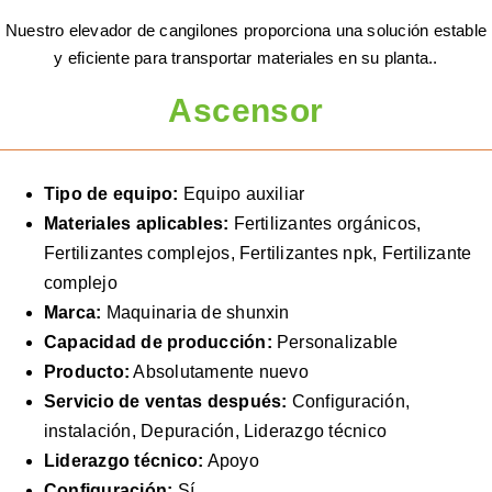
Equipo auxiliar
Nuestro elevador de cangilones proporciona una solución estable
Traspaso
y eficiente para transportar materiales en su planta..
Caso
Ascensor
Solución llave en mano
Nuevo post
Tipo de equipo:
Equipo auxiliar
Sobre nosotros
Materiales aplicables:
Fertilizantes orgánicos,
Conexión
Fertilizantes complejos, Fertilizantes npk, Fertilizante
complejo
Marca:
Maquinaria de shunxin
Capacidad de producción:
Personalizable
Producto:
Absolutamente nuevo
Servicio de ventas después:
Configuración,
instalación, Depuración, Liderazgo técnico
Liderazgo técnico:
Apoyo
Configuración:
Sí