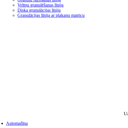
Veltņu granulēšanas līnija
Diska granulācijas līnija
Granulācijas līnija ar plakanu matricu
Uz
Automašīna