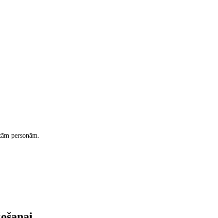
itām personām.
žošanai