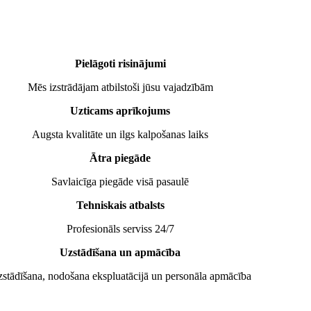
Pielāgoti risinājumi
Mēs izstrādājam atbilstoši jūsu vajadzībām
Uzticams aprīkojums
Augsta kvalitāte un ilgs kalpošanas laiks
Ātra piegāde
Savlaicīga piegāde visā pasaulē
Tehniskais atbalsts
Profesionāls serviss 24/7
Uzstādīšana un apmācība
stādīšana, nodošana ekspluatācijā un personāla apmācība