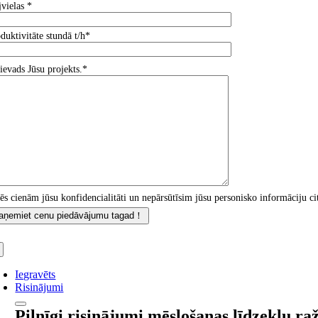
jvielas *
duktivitāte stundā t/h*
 ievads Jūsu projekts.*
s cienām jūsu konfidencialitāti un nepārsūtīsim jūsu personisko informāciju c
Iegravēts
Risinājumi
Pilnīgi risinājumi mēslošanas līdzekļu ra