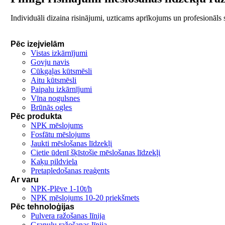
Individuāli dizaina risinājumi, uzticams aprīkojums un profesionāls s
Pēc izejvielām
Vistas izkārnījumi
Govju navis
Cūkgaļas kūtsmēsli
Aitu kūtsmēsli
Paipalu izkārnījumi
Vīna nogulsnes
Brūnās ogles
Pēc produkta
NPK mēslojums
Fosfātu mēslojums
Jaukti mēslošanas līdzekļi
Cietie ūdenī šķīstošie mēslošanas līdzekļi
Kaķu pildviela
Pretapledošanas reaģents
Ar varu
NPK-Plēve 1-10t/h
NPK mēslojums 10-20 priekšmets
Pēc tehnoloģijas
Pulvera ražošanas līnija
Granulu ražošanas līnija