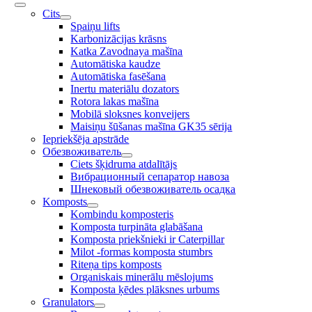
Cits
Spaiņu lifts
Karbonizācijas krāsns
Katka Zavodnaya mašīna
Automātiska kaudze
Automātiska fasēšana
Inertu materiālu dozators
Rotora lakas mašīna
Mobilā sloksnes konveijers
Maisiņu šūšanas mašīna GK35 sērija
Iepriekšēja apstrāde
Обезвоживатель
Ciets šķidruma atdalītājs
Вибрационный сепаратор навоза
Шнековый обезвоживатель осадка
Komposts
Kombindu komposteris
Komposta turpināta glabāšana
Komposta priekšnieki ir Caterpillar
Milot -formas komposta stumbrs
Riteņa tips komposts
Organiskais minerālu mēslojums
Komposta ķēdes plāksnes urbums
Granulators