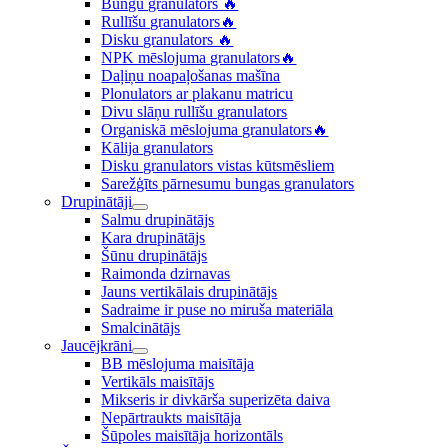
Bungu granulators 🔥
Rullīšu granulators🔥
Disku granulators ‍🔥
NPK mēslojuma granulators🔥
Daļiņu noapaļošanas mašīna
Plonulators ar plakanu matricu
Divu slāņu rullīšu granulators
Organiskā mēslojuma granulators🔥
Kālija granulators
Disku granulators vistas kūtsmēsliem
Sarežģīts pārnesumu bungas granulators
Drupinātāji
Salmu drupinātājs
Kara drupinātājs
Šūnu drupinātājs
Raimonda dzirnavas
Jauns vertikālais drupinātājs
Sadraime ir puse no miruša materiāla
Smalcinātājs
Jaucējkrāni
BB mēslojuma maisītāja
Vertikāls maisītājs
Mikseris ir divkārša superizēta daiva
Nepārtraukts maisītāja
Šūpoles maisītāja horizontāls