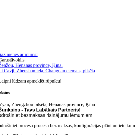
Sazinieties ar mums!
Garastāvoklis
Ženžou, Henanas province, Ķīna.
Li Cavji, Zhenshan iela, Changuan ciemats, pilsēta
Laipni lūdzam apmeklēt rūpnīcu!
nksīns
n'yan, Zhengzhou pilsēta, Henanas province, Ķīna
Šunksins - Tavs Labākais Partneris!
drošiniet bezmaksas risinājumu lēmumiem
drošiniet procesa procesu bez maksas, konfigurācijas plāni un ieteikum