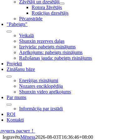
Žāvētāji un dzesētāji
Rotora žāvētājs
Rotācijas dzesētājs
Pēcapstrāde
"Pabeigts"
Veikalā
Shunxin rezerves daļas
Izejviela: pabeigts risinājums
Aprīkojums: pabeigts risinājums
Ražošanas jauda: pabeigts risinājums
Projekti
Zināšanu bāze
Enerģijas risinājumi
Nozares enciklopēdija
Shunxin video aprīkojums
Par mums
Informācija par izstādi
ROI
Kontakti
лучить расчет！
Iegravēts
Mēness
2026-08-03T16:36:46+08:00