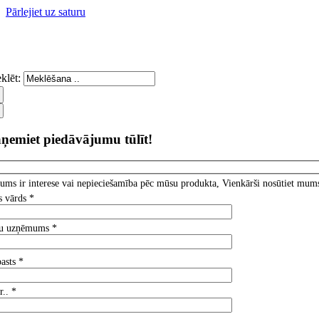
Pārlejiet uz saturu
klēt:
ņemiet piedāvājumu tūlīt!
jums ir interese vai nepieciešamība pēc mūsu produkta, Vienkārši nosūtiet mum
s vārds *
su uzņēmums *
asts *
r.. *