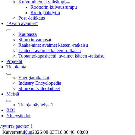
Kuivuminen ja viileämpi
Roottorin kuivausrumpu
Kiertojäähdytin
Post -leikkaus
"Avain avaimet"
Kaupassa
Shunxin varaosat
Raaka-aine: avaimet käteen -ratkaisu
Laitteet: avaimet käteen -ratkaisu
Tuotantokapasiteetti: avaimet käteen -ratkaisu
Projektit
Tietokanta
Energiaratkaisut
Industry Encyclopedia
Shunxin -videolaitteet
Meistä
Tietoja näyttelystä
ROI
Yhteystiedot
лучить расчет！
Kaiverrettu
Kuu
2026-08-03T16:36:46+08:00