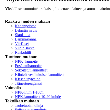
Yksilölliset suunnitteluratkaisut, luotettavat laitteet ja ammattitait
Raaka-aineiden mukaan
Kananpoistot
Lehmän navis
Sianlanna
Lammaslanna
Viiriäiset
Viinin sakka
Ruskohiili
Tuotteen mukaan
NPK -lannoite
Fosfaattihannoite
Sekoitetut lannoitteet
Kiinteät vesiliukoiset lannoitteet
Kissan täyteaine
Jäänestoreagenssi
Voimalla
NPK-Film 1-10t/h
NPK-lannoitteet 10-20 kohde
Tekniikan mukaan
Jauhetuotantolinja
Pelletin tuotantolinja