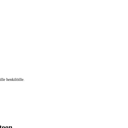
lle henkilöille.
ntoon