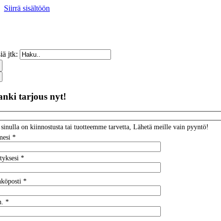
Siirrä sisältöön
iä jtk:
nki tarjous nyt!
 sinulla on kiinnostusta tai tuotteemme tarvetta, Lähetä meille vain pyyntö!
mesi *
tyksesi *
köposti *
. *