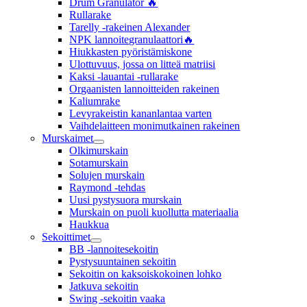
Drum Granulator 🔥
Rullarake
Tarelly -rakeinen Alexander
NPK lannoitegranulaattori🔥
Hiukkasten pyöristämiskone
Ulottuvuus, jossa on litteä matriisi
Kaksi -lauantai -rullarake
Orgaanisten lannoitteiden rakeinen
Kaliumrake
Levyrakeistin kananlantaa varten
Vaihdelaitteen monimutkainen rakeinen
Murskaimet
Olkimurskain
Sotamurskain
Solujen murskain
Raymond -tehdas
Uusi pystysuora murskain
Murskain on puoli kuollutta materiaalia
Haukkua
Sekoittimet
BB -lannoitesekoitin
Pystysuuntainen sekoitin
Sekoitin on kaksoiskokoinen lohko
Jatkuva sekoitin
Swing -sekoitin vaaka