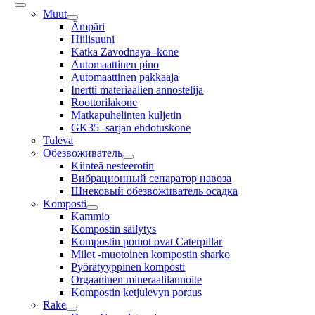
Muut
Ämpäri
Hiilisuuni
Katka Zavodnaya -kone
Automaattinen pino
Automaattinen pakkaaja
Inertti materiaalien annostelija
Roottorilakone
Matkapuhelinten kuljetin
GK35 -sarjan ehdotuskone
Tuleva
Обезвоживатель
Kiinteä nesteerotin
Вибрационный сепаратор навоза
Шнековый обезвоживатель осадка
Komposti
Kammio
Kompostin säilytys
Kompostin pomot ovat Caterpillar
Milot -muotoinen kompostin sharko
Pyörätyyppinen komposti
Orgaaninen mineraalilannoite
Kompostin ketjulevyn poraus
Rake