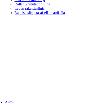
Roller Granulation Line
Levyn rakeistuslinja
Rakeistuslinja tasaisella matriisilla
Auto