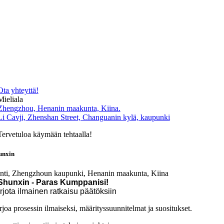
Ota yhteyttä!
Mieliala
Zhengzhou, Henanin maakunta, Kiina.
Li Cavji, Zhenshan Street, Changuanin kylä, kaupunki
Tervetuloa käymään tehtaalla!
unxin
nti, Zhengzhoun kaupunki, Henanin maakunta, Kiina
Shunxin - Paras Kumppanisi!
rjota ilmainen ratkaisu päätöksiin
rjoa prosessin ilmaiseksi, määrityssuunnitelmat ja suositukset.