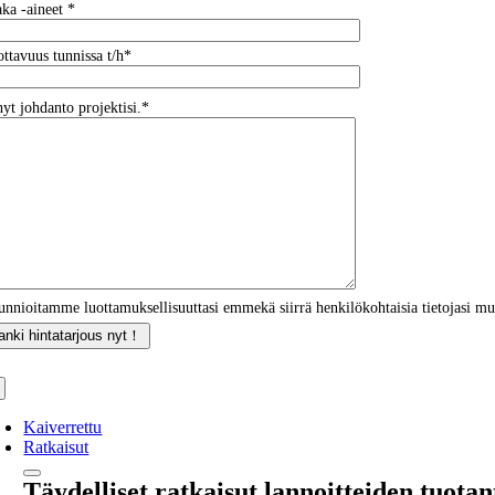
ka -aineet *
ttavuus tunnissa t/h*
yt johdanto projektisi.*
nnioitamme luottamuksellisuuttasi emmekä siirrä henkilökohtaisia ​​tietojasi mui
Kaiverrettu
Ratkaisut
Täydelliset ratkaisut lannoitteiden tuota