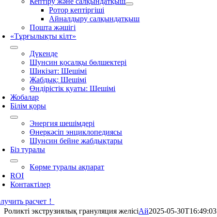
Кептіру және салқындатқыш
Ротор кептіргіші
Айналдыру салқындатқыш
Пошта жәшігі
«Тұрғылықты кілт»
Дүкенде
Шунсин қосалқы бөлшектері
Шикізат: Шешімі
Жабдық: Шешімі
Өндірістік қуаты: Шешімі
Жобалар
Білім қоры
Энергия шешімдері
Өнеркәсіп энциклопедиясы
Шунсин бейне жабдықтары
Біз туралы
Көрме туралы ақпарат
ROI
Контактілер
лучить расчет！
Роликті экструзиялық грануляция желісі
Ай
2025-05-30T16:49:03