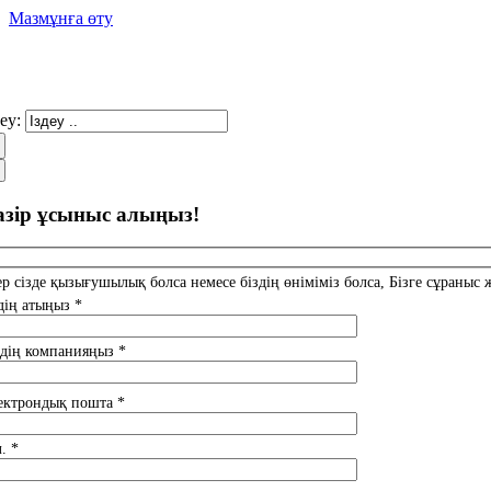
Мазмұнға өту
деу:
азір ұсыныс алыңыз!
ер сізде қызығушылық болса немесе біздің өніміміз болса, Бізге сұраныс ж
здің атыңыз *
здің компанияңыз *
ектрондық пошта *
. *