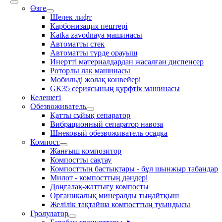
Өзге
Шелек лифт
Карбонизация пештері
Katka zavodnaya машинасы
Автоматты стек
Автоматты түрде орауыш
Инертті материалдардан жасалған диспенсер
Роторлы лак машинасы
Мобильді жолақ конвейері
GK35 сериясының қурфтік машинасы
Келешегі
Обезвоживатель
Қатты сұйық сепаратор
Вибрационный сепаратор навоза
Шнековый обезвоживатель осадка
Компост
Жанғыш композитор
Компостты сақтау
Компосттың бастықтары - бұл шынжыр табандар
Милот - компосттың дәндері
Доңғалақ-жаттығу компосты
Органикалық минералды тыңайтқыш
Желілік тақтайша компосттың туындысы
Гролулатор