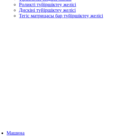
Роликті түйіршіктеу желісі
Дискіні түйіршіктеу желісі
Тегіс матрицасы бар түйіршіктеу желісі
Машина