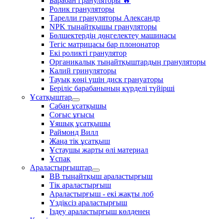
Барабан грануляторы 🔥
Ролик грануляторы
Тарелли грануляторы Александр
NPK тыңайтқышы грануляторы
Бөлшектердің дөңгелектеу машинасы
Тегіс матрицасы бар плононатор
Екі роликті гранулятор
Органикалық тыңайтқыштардың грануляторы
Калий гринуляторы
Тауық көңі үшін диск грануаторы
Беріліс барабанының күрделі түйірші
Ұсатқыштар
Сабан ұсатқышы
Соғыс ұғысы
Ұяшық ұсатқышы
Раймонд Вилл
Жаңа тік ұсатқыш
Ұстаушы жарты өлі материал
Ұспақ
Араластырғыштар
BB тыңайтқыш араластырғыш
Тік араластырғыш
Араластырғыш - екі жақты лоб
Үздіксіз араластырғыш
Іздеу араластырғыш көлденең