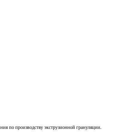
ния по производству экструзионной грануляции
.