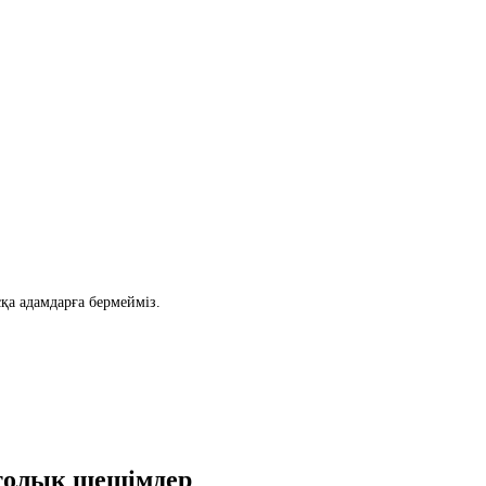
қа адамдарға бермейміз.
толық шешімдер