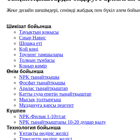
Жеке дизайн шешімдері, сенімді жабдық пен бүкіл әлем бойын
Шикізат бойынша
Тауықтың қоқысы
Сиыр Навис
Шошқа еті
Қой көңі
Тоулинг тамшылары
Толқын тұнбасы
Қоңыр көмір
Өнім бойынша
NPK тыңайтқышы
Фосфат тыңайтқышы
Аралас тыңайтқыштар
Қатты суда еритін тыңайтқыштар
Мысық толтырғыш
Мұздануға қарсы реагент
Күшпен
NPK-Фильм 1-10т/сағ
NPK тыңайтқыштары 10-20 душар қылу
Технология бойынша
Ұнтақты өндіріс желісі
Тіркелетін өндіріс желісі