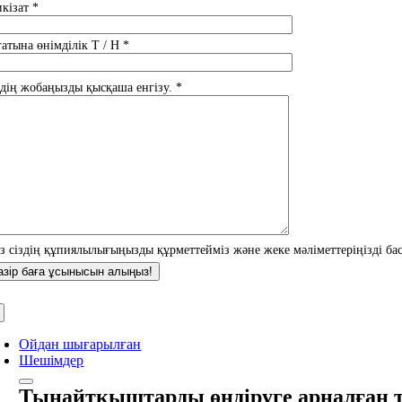
кізат *
ғатына өнімділік T / H *
здің жобаңызды қысқаша енгізу. *
із сіздің құпиялылығыңызды құрметтейміз және жеке мәліметтеріңізді бас
Ойдан шығарылған
Шешімдер
Тыңайтқыштарды өндіруге арналған 