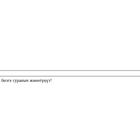
 бизге сураныч жөнөтүңүз!