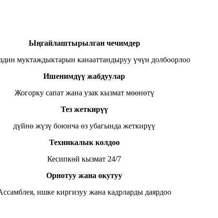
Ыңгайлаштырылган чечимдер
издин муктаждыктарын канааттандыруу үчүн долбоорлоо
Ишенимдүү жабдуулар
Жогорку сапат жана узак кызмат мөөнөтү
Тез жеткирүү
дүйнө жүзү боюнча өз убагында жеткирүү
Техникалык колдоо
Кесипкөй кызмат 24/7
Орнотуу жана окутуу
Ассамблея, ишке киргизуу жана кадрларды даярдоо