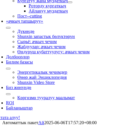
Кургатуу жана муздаткыч
Роторду кургаткыч
Айлануу муздаткыч
Пост--cutting
«ачкыч тапшыруу»
Дүкөндө
Shunxin запастык бөлүктөрүн
Сырьё: ачкыч чечим
Жабдуулар: ачкыч чечим
Өндүрүш кубаттуулугу: ачкыч чечим
Долбоорлор
Билим базасы
Энергетикалык чечимдер
Өнөр жай Энциклопедия
Shunxin Video Store
Биз жөнүндө
Көргөзмө тууралуу маалымат
ROI
Байланыштар
тата алуу!
Автоматтык пакет
Ай
2025-06-06T17:57:20+08:00