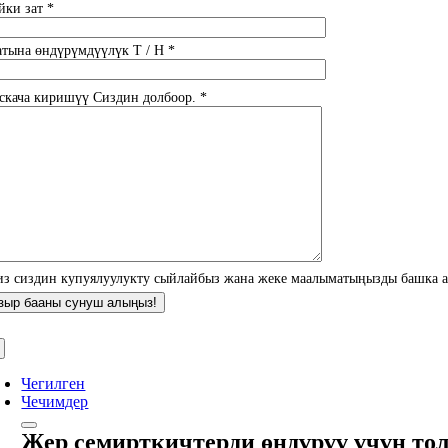
йки зат *
атына өндүрүмдүүлүк T / H *
скача киришүү Сиздин долбоор. *
из сиздин купуялуулукту сыйлайбыз жана жеке маалыматыңызды башка а
Чегилген
Чечимдер
Жер семирткичтерди өндүрүү үчүн то