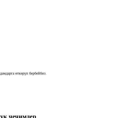
дамдарга өткөрүп бербейбиз.
лук чечимдер