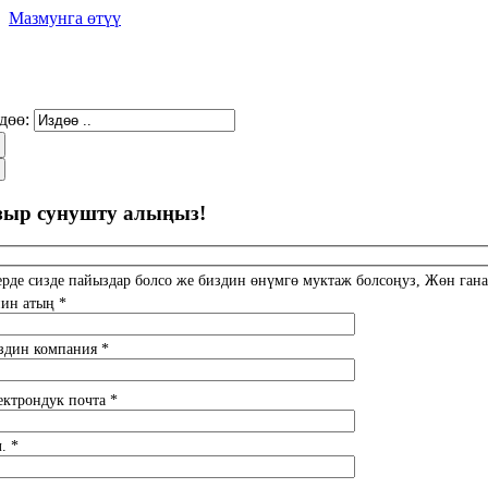
Мазмунга өтүү
дөө:
зыр сунушту алыңыз!
ерде сизде пайыздар болсо же биздин өнүмгө муктаж болсоңуз, Жөн гана
нин атың *
здин компания *
ектрондук почта *
. *