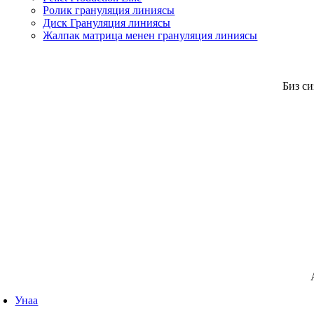
Ролик грануляция линиясы
Диск Грануляция линиясы
Жалпак матрица менен грануляция линиясы
Биз с
Унаа