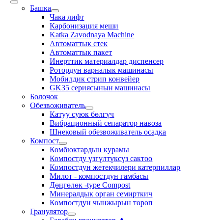
Башка
Чака лифт
Карбонизация меши
Katka Zavodnaya Machine
Автоматтык стек
Автоматтык пакет
Инерттик материалдар диспенсер
Ротордун варналык машинасы
Мобилдик стрип конвейер
GK35 сериясынын машинасы
Болочок
Обезвоживатель
Катуу суюк бөлгүч
Вибрационный сепаратор навоза
Шнековый обезвоживатель осадка
Компост
Комбюктардын курамы
Компостду үзгүлтүксүз сактоо
Компостдун жетекчилери катерпиллар
Милот - компостдун гамбасы
Дөңгөлөк -type Compost
Минералдык орган семирткич
Компостдун чынжырын төрөп
Гранулятор