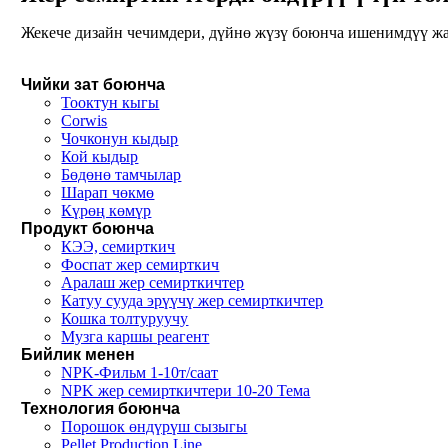
Жекече дизайн чечимдери, дүйнө жүзү боюнча ишенимдүү жа
Чийки зат боюнча
Тооктун кыгы
Corwis
Чочконун кыдыр
Кой кыдыр
Бөдөнө тамчылар
Шарап чөкмө
Күрөң көмүр
Продукт боюнча
КЭЭ, семирткич
Фоспат жер семирткич
Аралаш жер семирткичтер
Катуу сууда эрүүчү жер семирткичтер
Кошка толтуруучу
Музга каршы реагент
Бийлик менен
NPK-Фильм 1-10т/саат
NPK жер семирткичтери 10-20 Тема
Технология боюнча
Порошок өндүрүш сызыгы
Pellet Production Line