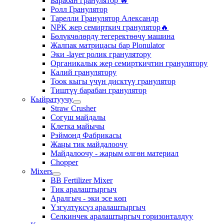
Барабан гранулятор 🔥
Ролл Гранулятор
Тарелли Гранулятор Александр
NPK жер семирткич гранулятор🔥
Бөлүкчөлөрдү тегеректөөчү машина
Жалпак матрицасы бар Plonulator
Эки -layer ролик гранулятору
Органикалык жер семирткичтин гранулятору
Калий гранулятору
Тоок кыгы үчүн дисктүү гранулятор
Тиштүү барабан гранулятор
Кыйратуучу
Straw Crusher
Согуш майдалы
Клетка майычы
Рэймонд Фабрикасы
Жаңы тик майдалоочу
Майдалоочу - жарым өлгөн материал
Chopper
Mixers
BB Fertilizer Mixer
Тик аралаштыргыч
Аралгыч - эки эсе көп
Үзгүлтүксүз аралаштыргыч
Селкинчек аралаштыргыч горизонталдуу