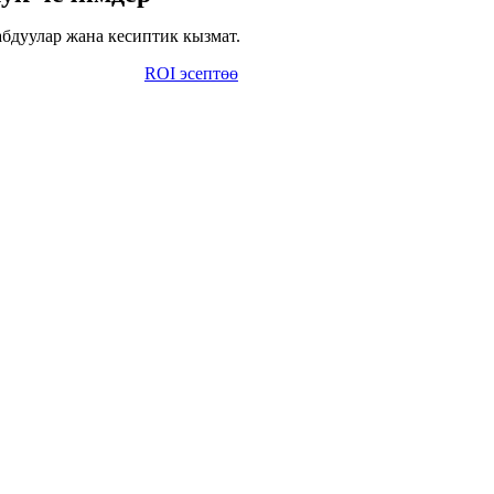
бдуулар жана кесиптик кызмат.
ROI эсептөө