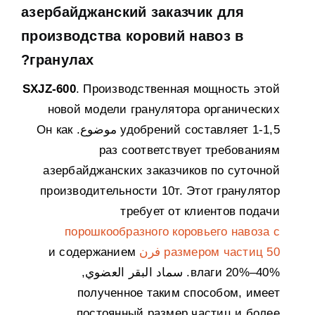
азербайджанский заказчик для
производства коровий навоз в
?
гранулах
SXJZ-600
.
Производственная мощность этой
новой модели гранулятора органических
1-1,5 موضوع.
удобрений составляет
Он как
раз соответствует требованиям
азербайджанских заказчиков по суточной
производительности 10т
.
Этот гранулятор
требует от клиентов подачи
порошкообразного коровьего навоза с
50 فرن
размером частиц
и содержанием
влаги 20%–40%
. سماد البقر العضوي,
полученное таким способом
,
имеет
постоянный размер частиц и более