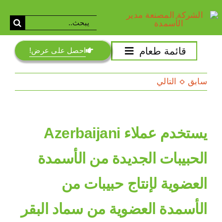
خطي
لى
بحث
لمحتوى
عن:
قائمة طعام
احصل على عرض!
Gravnvy
سابق
التالي
قرار
مأمول
السماد
يستخدم عملاء Azerbaijani
آلة الخلط
الحبيبات الجديدة من الأسمدة
آلة كروبال
العضوية لإنتاج حبيبات من
تحبيب
التجفيف والبرودة
الأسمدة العضوية من سماد البقر
المعدات المساعدة