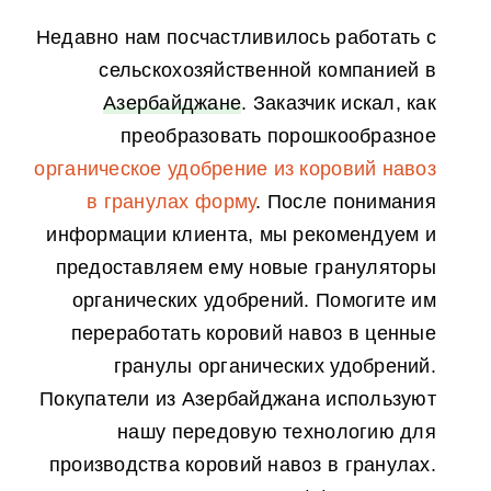
بعد النقر
Недавно нам посчастливилось работать с
قضية
сельскохозяйственной компанией в
Азербайджане
.
Заказчик искал
,
как
حل جاهز
преобразовать порошкообразное
وظيفة جديدة
органическое удобрение из коровий навоз
معلومات عنا
в гранулах форму
.
После понимания
اتصال
информации клиента
,
мы рекомендуем и
предоставляем ему новые грануляторы
органических удобрений
.
Помогите им
переработать коровий навоз в ценные
гранулы органических удобрений
.
Покупатели из Азербайджана используют
нашу передовую технологию для
производства коровий навоз в гранулах
.