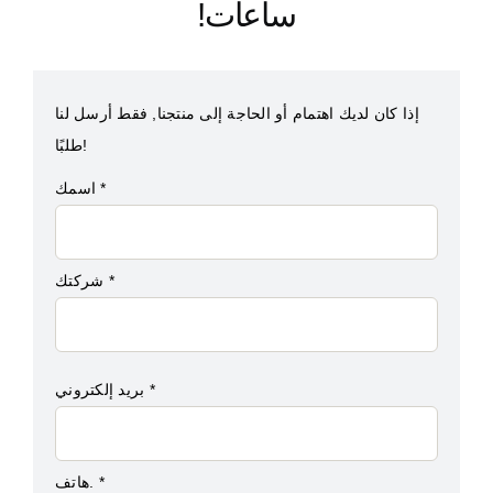
ساعات!
إذا كان لديك اهتمام أو الحاجة إلى منتجنا, فقط أرسل لنا
طلبًا!
اسمك *
شركتك *
بريد إلكتروني *
هاتف. *