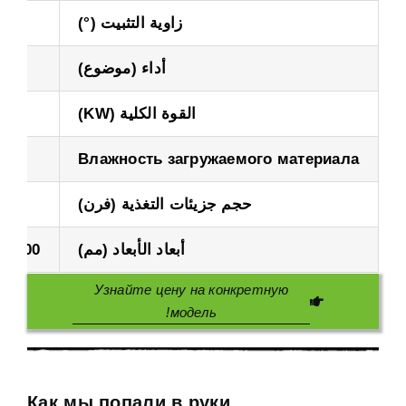
زاوية التثبيت (°)
أداء (موضوع)
القوة الكلية (KW)
Влажность загружаемого материала
حجم جزيئات التغذية (فرن)
أبعاد الأبعاد (مم)
4100*1600*1150
Узнайте цену на конкретную
!
модель
Как мы попали в руки